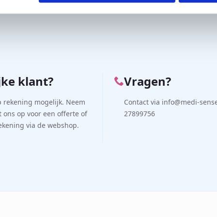
1
2
3
4
…
11
jke klant?
Vragen?
p rekening mogelijk. Neem
Contact via info@medi-sense.
 ons op voor een offerte of
27899756
rekening via de webshop.