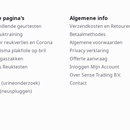
e pagina's
Algemene info
hillende geurtesten
Verzendkosten en Retoure
euktraining
Betaalmethodes
er reukverlies en Corona
Algemene voorwaarden
risma plakfolie op bril
Privacy verklaring
in gaszakken
Offerte aanvraag
cks Reuktesten
Inloggen Mijn Account
Over Sense Trading B.V.
 (urineonderzoek)
Contact
(neuspluggen)