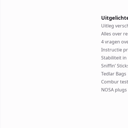
Uitgelicht
Uitleg versc
Alles over r
4 vragen ov
Instructie p
Stabiliteit 
Sniffin’ Sti
Tedlar Bags
Combur test
NOSA plugs 