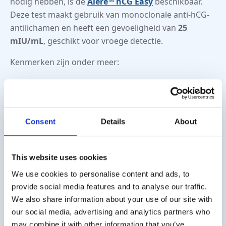
nodig hebben, is de
Alere™ hCG Easy
beschikbaar.
Deze test maakt gebruik van monoclonale anti-hCG-
antilichamen en heeft een gevoeligheid van
25
mIU/mL
, geschikt voor vroege detectie.
Kenmerken zijn onder meer:
professionele IVD-kwaliteit
duidelijke visuele afleesbaarheid
individueel verpakte cassettes voor optimale
Consent
Details
About
hygiëne
consistente en reproduceerbare resultaten
De test is verkrijgbaar in verpakkingen van 20 stuks
This website uses cookies
en wordt vervaardigd door Abbott (artikelnummer
We use cookies to personalise content and ads, to
UPK009C).
provide social media features and to analyse our traffic.
We also share information about your use of our site with
our social media, advertising and analytics partners who
may combine it with other information that you’ve