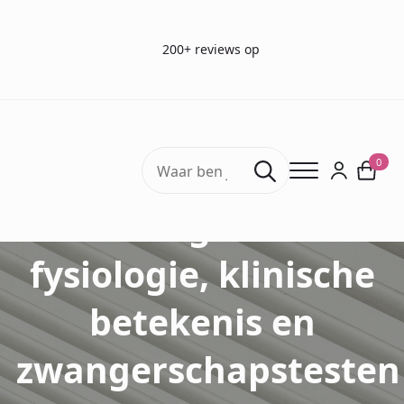
200+ reviews op
Search
0
for:
Uitleg hCG:
fysiologie, klinische
betekenis en
zwangerschapstesten