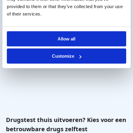
provided to them or that they’ve collected from your use
of their services.
Misschien vind je dit ook
interessant
Allow all
Customize
Drugstest thuis uitvoeren? Kies voor een
betrouwbare drugs zelftest