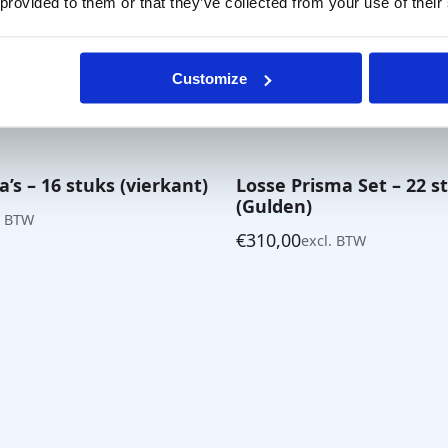
 provided to them or that they’ve collected from your use of their
Customize
’s – 16 stuks (vierkant)
Losse Prisma Set – 22 s
(Gulden)
. BTW
€
310,00
excl. BTW