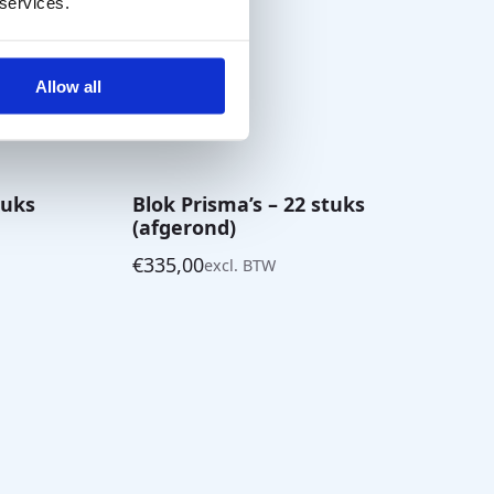
 services.
Allow all
tuks
Blok Prisma’s – 22 stuks
(afgerond)
€
335,00
excl. BTW