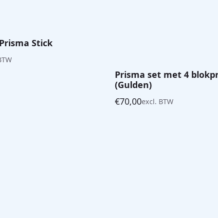
Prisma Stick
 BTW
Prisma set met 4 blokp
(Gulden)
€
70,00
excl. BTW