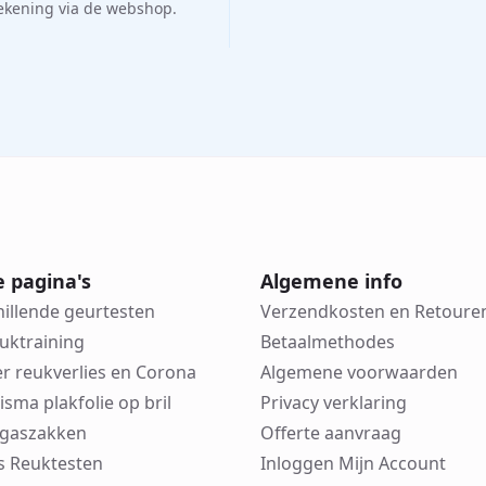
rekening via de webshop.
e pagina's
Algemene info
hillende geurtesten
Verzendkosten en Retoure
euktraining
Betaalmethodes
er reukverlies en Corona
Algemene voorwaarden
risma plakfolie op bril
Privacy verklaring
in gaszakken
Offerte aanvraag
cks Reuktesten
Inloggen Mijn Account