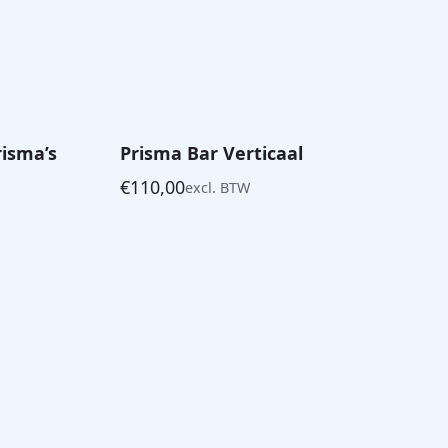
risma’s
Prisma Bar Verticaal
€
110,00
excl. BTW