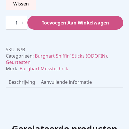
Wissen
SSParoT
Sniffin'
Toevoegen Aan Winkelwagen
Sticks
Parosmie
Test
aantal
SKU:
N/B
Categorieën:
Burghart Sniffin' Sticks (ODOFIN)
,
Geurtesten
Merk:
Burghart Messtechnik
Beschrijving
Aanvullende informatie
Gerelateerde producten