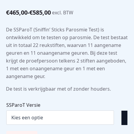
€
465,00
-
€
585,00
excl. BTW
Prijsklasse:
€465,00
tot
De SSParoT (Sniffin’ Sticks Parosmie Test) is
€585,00
ontwikkeld om te testen op parosmie. De test bestaat
uit in totaal 22 reukstiften, waarvan 11 aangename
geuren en 11 onaangename geuren. Bij deze test
krijgt de proefpersoon telkens 2 stiften aangeboden,
1 met een onaangename geur en 1 met een
aangename geur.
De test is verkrijgbaar met of zonder houders.
SSParoT Versie