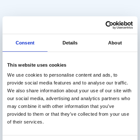
Threshold Test N-
Brief Smell
butanol
Identification Test
(pk/10)
€
428,00
Consent
Details
About
excl. BTW
€
210,00
excl. BTW
This website uses cookies
We use cookies to personalise content and ads, to
provide social media features and to analyse our traffic.
Verzendkosten
We also share information about your use of our site with
our social media, advertising and analytics partners who
€ 5,50 (excl. BTW) verzendkosten binnen Nederland,
may combine it with other information that you’ve
gratis verzending vanaf € 50,- (excl. BTW). België € 10,-
provided to them or that they’ve collected from your use
(excl. BTW) verzendkosten.
of their services.
Zakelijke klant?