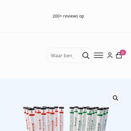
200+ reviews op
Search
0
for:
Home
Geurtesten
Burghart Sniffin' Sticks (ODOFIN)
SSParoT Sniffin’ Sticks Parosmie Test