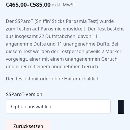
€
465,00
–
€
585,00
exkl. MwSt.
Preisspanne:
€465,00
bis
Der SSParoT (Sniffin‘ Sticks Parosmia Test) wurde
€585,00
zum Testen auf Parosmie entwickelt. Der Test besteht
aus insgesamt 22 Duftstäbchen, davon 11
angenehme Düfte und 11 unangenehme Düfte. Bei
diesem Test werden der Testperson jeweils 2 Marker
vorgelegt, einer mit einem unangenehmen Geruch
und einer mit einem angenehmen Geruch.
Der Test ist mit oder ohne Halter erhältlich.
SSParoT-Version
Zurücksetzen