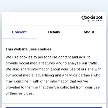
Quick Smell
Screening 12 Test mit
Identification Test
Schmeckstreifen
(pk/20)
€
246,00
exkl. MwSt.
Consent
Details
About
€
60,00
exkl. MwSt.
This website uses cookies
We use cookies to personalise content and ads, to
provide social media features and to analyse our traffic.
Versandkosten
We also share information about your use of our site with
Die Versandkosten für Deutschland betragen € 10,- (zzgl.
our social media, advertising and analytics partners who
MwSt.). Für Österreich € 20,- (zzgl. MwSt.).
may combine it with other information that you’ve
provided to them or that they’ve collected from your use
Geschäftskunde?
of their services.
Lieferung auf Rechnung möglich. Kontaktieren Sie uns
für ein Angebot oder bestellen Sie direkt über den