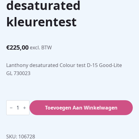
desaturated
kleurentest
€
225,00
excl. BTW
Lanthony desaturated Colour test D-15 Good-Lite
GL 730023
Farnsworth
D15
Toevoegen Aan Winkelwagen
Lanthony
desaturated
kleurentest
aantal
SKU:
106728