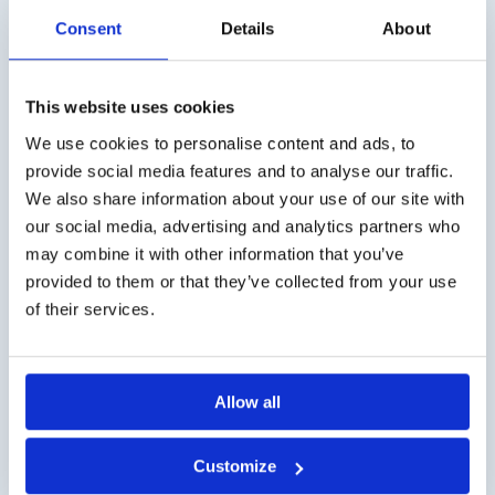
Consent
Details
About
Verzendkosten
€ 5,50 (excl. BTW) verzendkosten binnen Nederland,
This website uses cookies
gratis verzending vanaf € 50,- (excl. BTW). België € 10,-
We use cookies to personalise content and ads, to
(excl. BTW) verzendkosten.
provide social media features and to analyse our traffic.
We also share information about your use of our site with
Zakelijke klant?
our social media, advertising and analytics partners who
Levering op rekening mogelijk. Neem contact met ons op
may combine it with other information that you’ve
voor een offerte of bestel op rekening via de webshop.
provided to them or that they’ve collected from your use
of their services.
Vragen?
Contact via info@medi-sense.nl of +31 (0)6 27899756
Allow all
Veilig betalen
Diverse betaalmogelijkheden mogelijk zoals iDeal, credit
Customize
card en PayPal.