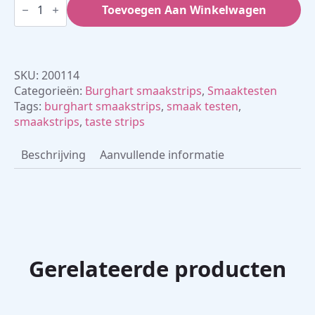
bitter,
Toevoegen Aan Winkelwagen
zoet,
zuur,
zout
(19
x
SKU:
200114
50
strips)
Categorieën:
Burghart smaakstrips
,
Smaaktesten
aantal
Tags:
burghart smaakstrips
,
smaak testen
,
smaakstrips
,
taste strips
Beschrijving
Aanvullende informatie
Gerelateerde producten