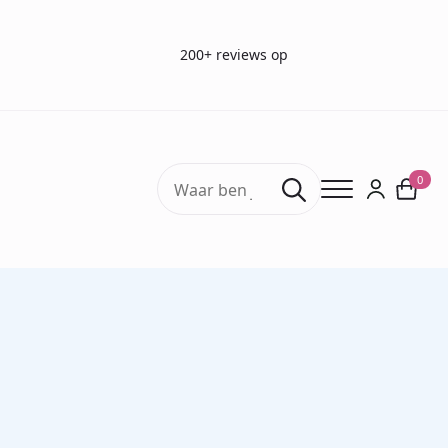
200+ reviews op
Search
0
for:
Home
Smaaktesten
Smaakstrips bitter, zoet, zuur, zout (19 x 50 strips)