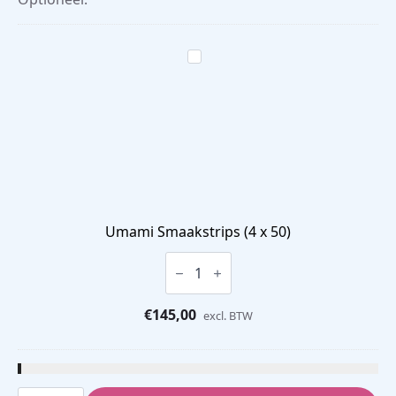
Umami Smaakstrips (4 x 50)
Umami
Smaakstrips
(4
x
€
145,00
50)
excl. BTW
aantal
Smaakstrips