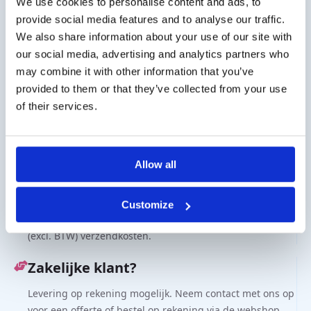
We use cookies to personalise content and ads, to
provide social media features and to analyse our traffic.
PTC smaakstrips (100
Combinatie
We also share information about your use of our site with
strips)
PTC/PROP/Controle
our social media, advertising and analytics partners who
smaakstrips (3 x 100
€
20,00
excl. BTW
strips)
may combine it with other information that you’ve
€
50,00
provided to them or that they’ve collected from your use
excl. BTW
of their services.
Allow all
Verzendkosten
€ 5,50 (excl. BTW) verzendkosten binnen Nederland,
Customize
gratis verzending vanaf € 50,- (excl. BTW). België € 10,-
(excl. BTW) verzendkosten.
Zakelijke klant?
Levering op rekening mogelijk. Neem contact met ons op
voor een offerte of bestel op rekening via de webshop.