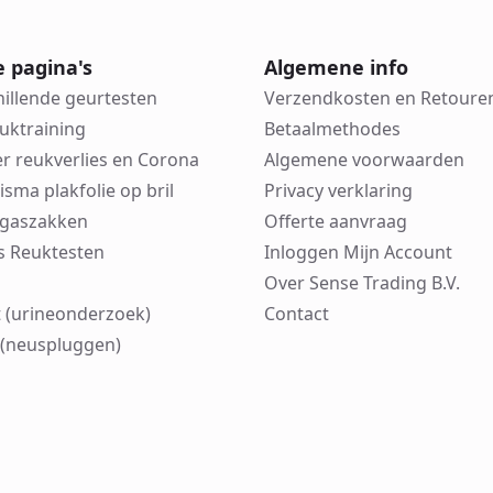
e pagina's
Algemene info
hillende geurtesten
Verzendkosten en Retoure
euktraining
Betaalmethodes
er reukverlies en Corona
Algemene voorwaarden
risma plakfolie op bril
Privacy verklaring
in gaszakken
Offerte aanvraag
cks Reuktesten
Inloggen Mijn Account
Over Sense Trading B.V.
 (urineonderzoek)
Contact
(neuspluggen)