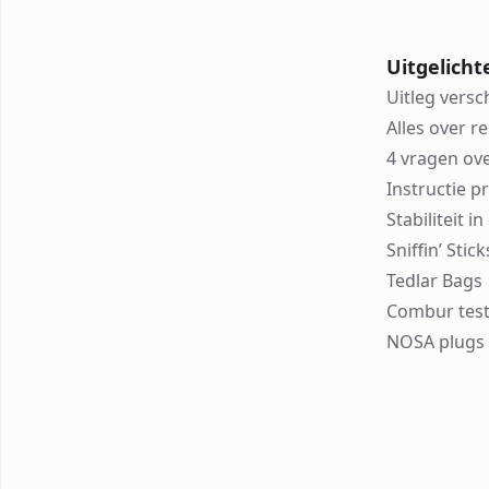
Uitgelicht
Uitleg versc
Alles over r
4 vragen ov
Instructie p
Stabiliteit 
Sniffin’ Sti
Tedlar Bags
Combur test
NOSA plugs 