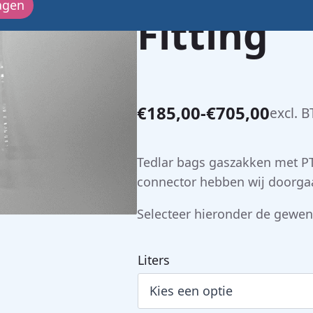
agen
Fitting
€
185,00
-
€
705,00
excl. 
Prijsklasse:
€185,00
tot
Tedlar bags gaszakken met PT
€705,00
connector hebben wij doorgaa
Selecteer hieronder de gewen
Liters