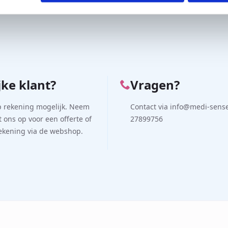
5,00
€
185,00
-
€
705,00
excl. BTW
excl. BTW
Prijsklasse:
€185,00
tot
€705,00
jke klant?
Vragen?
p rekening mogelijk. Neem
Contact via info@medi-sense.
 ons op voor een offerte of
27899756
rekening via de webshop.