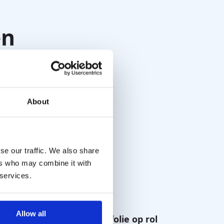
en
About
se our traffic. We also share
ers who may combine it with
 services.
Allow all
Fitting
Nalophan folie op rol