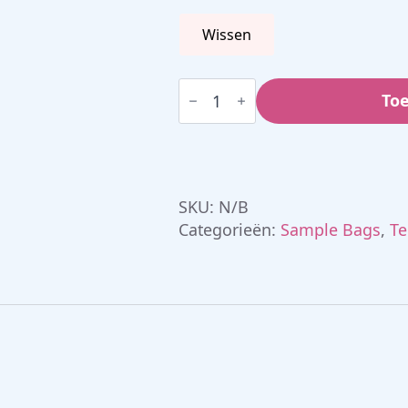
Wissen
Tedlar
Bags
To
met
PTFE
Fitting
aantal
SKU:
N/B
Categorieën:
Sample Bags
,
Te