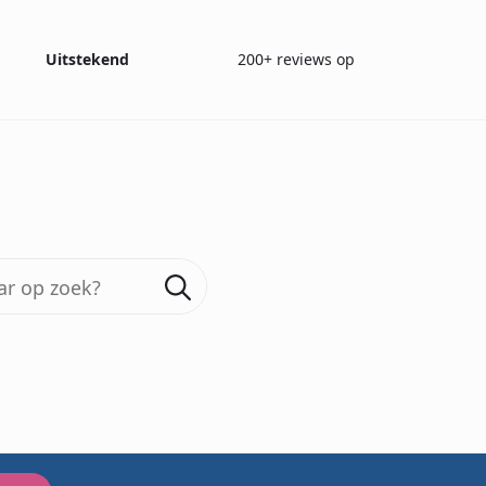
Uitstekend
200+ reviews op
ags met PTFE Fitting
Search
for:
200+ reviews
Tedlar B