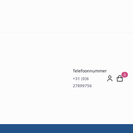
Telefoonnummer
0
+31 (0)6
27899756
ags met PTFE