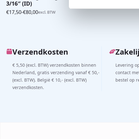
3/16″ (ID)
€
180,00
-
€
73
Prijsklasse:
€
17,50
-
€
80,00
excl. BTW
€180,00
Prijsklasse:
tot
€17,50
€735,00
tot
€80,00
Verzendkosten
Zakeli
€ 5,50 (excl. BTW) verzendkosten binnen
Levering o
Nederland, gratis verzending vanaf € 50,-
contact met
(excl. BTW). België € 10,- (excl. BTW)
bestel op 
verzendkosten.