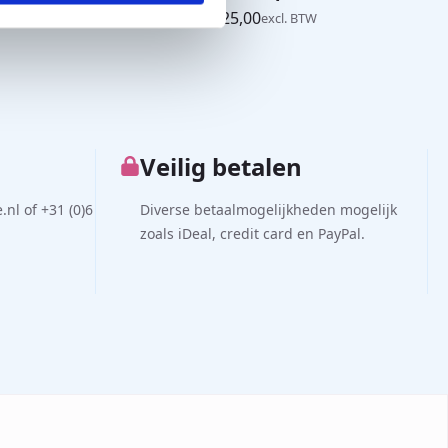
€
475,00
-
€
1.125,00
excl. BTW
Prijsklasse:
€475,00
tot
€1.125,00
Veilig betalen
nl of +31 (0)6
Diverse betaalmogelijkheden mogelijk
zoals iDeal, credit card en PayPal.