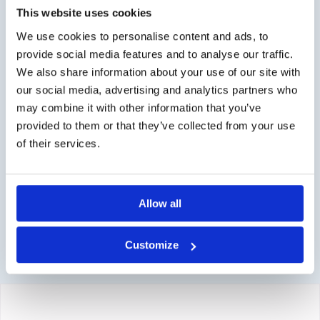
This website uses cookies
Zakelijke klant?
We use cookies to personalise content and ads, to
Levering op rekening mogelijk. Neem contact met ons op
provide social media features and to analyse our traffic.
voor een offerte of bestel op rekening via de webshop.
We also share information about your use of our site with
our social media, advertising and analytics partners who
Vragen?
may combine it with other information that you’ve
provided to them or that they’ve collected from your use
Contact via info@medi-sense.nl of +31 (0)6 27899756
of their services.
Veilig betalen
Diverse betaalmogelijkheden mogelijk zoals iDeal, credit
card en PayPal.
Allow all
Customize