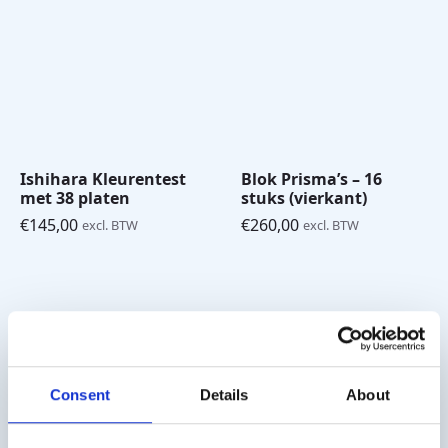
Ishihara Kleurentest
Blok Prisma’s – 16
met 38 platen
stuks (vierkant)
€
145,00
€
260,00
excl. BTW
excl. BTW
Verzendkosten
€ 5,50 (excl. BTW) verzendkosten binnen Nederland,
Consent
Details
About
gratis verzending vanaf € 50,- (excl. BTW). België € 10,-
(excl. BTW) verzendkosten.