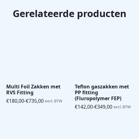
Gerelateerde producten
Multi Foil Zakken met
Teflon gaszakken met
RVS Fitting
PP fitting
(Fluropolymer FEP)
€
180,00
-
€
735,00
excl. BTW
Prijsklasse:
€
142,00
-
€
349,00
excl. BTW
€180,00
Prijsklasse:
tot
€142,00
€735,00
tot
€349,00