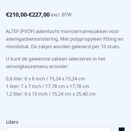
€
210,00
-
€
227,00
excl. BTW
Prijsklasse:
€210,00
tot
ALTEF (PVDF) ademlucht monsternamezakken voor
€227,00
ademgasbemonstering. Met polypropyleen fitting en
mondstuk. De zakjes worden geleverd per 10 stuks.
U kunt de gewenste zakken selecteren in het
vervolgkeuzemenu eronder:
0,6 liter: 6 x 6 inch / 15,24 x 15,24 cm
1 liter: 7 x 7 inch / 17,78 cm x 17,78 cm
1,2 liter: 6 x 10 inch / 15,24 cm x 25,40 cm
Liters