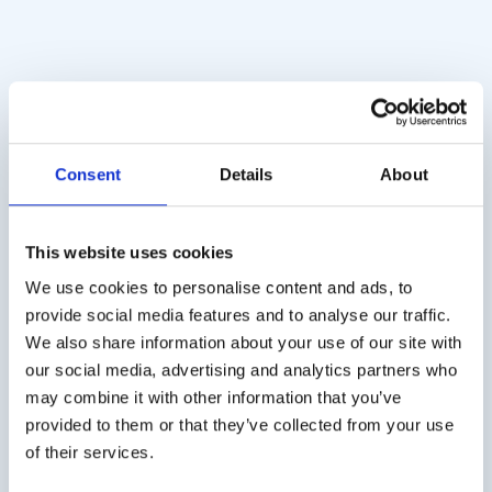
Tedlar Bags met PTFE
PTFE Tubing voor
Consent
Details
About
Fitting
gaszakken 3/16″ (ID)
€
185,00
-
€
705,00
€
17,50
-
€
80,00
excl. BTW
excl. BTW
Prijsklasse:
Prijsklasse:
€185,00
€17,50
This website uses cookies
tot
tot
We use cookies to personalise content and ads, to
€705,00
€80,00
provide social media features and to analyse our traffic.
We also share information about your use of our site with
Verzendkosten
our social media, advertising and analytics partners who
€ 5,50 (excl. BTW) verzendkosten binnen Nederland,
may combine it with other information that you’ve
gratis verzending vanaf € 50,- (excl. BTW). België € 10,-
provided to them or that they’ve collected from your use
(excl. BTW) verzendkosten.
of their services.