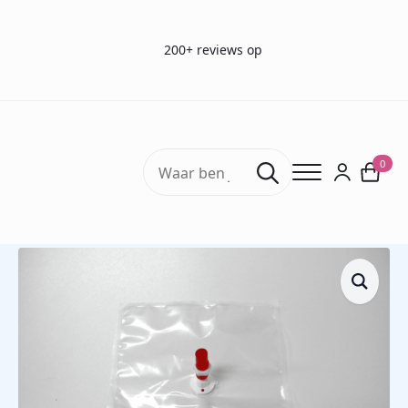
200+ reviews op
Search
0
for:
Home
Sample Bags
Kynar Bags
ALTEF (PVDF) ademlucht zakken