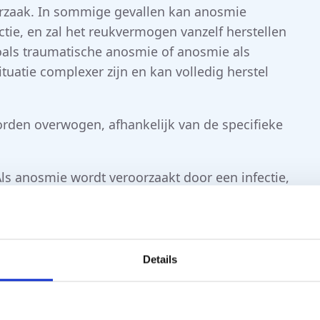
rzaak. In sommige gevallen kan anosmie
fectie, en zal het reukvermogen vanzelf herstellen
zoals traumatische anosmie of anosmie als
uatie complexer zijn en kan volledig herstel
orden overwogen, afhankelijk van de specifieke
s anosmie wordt veroorzaakt door een infectie,
e aandoeningen, kan het behandelen van deze
ellen.
 corticosteroïden, die ontstekingen
ingen in de neus- en sinusholtes te
Details
eren.
lies aanhoudt, kan reuktraining worden
an verschillende geuren ruikt om de geurzenuwen