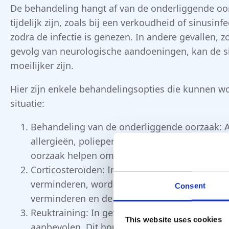
De behandeling hangt af van de onderliggende oo
tijdelijk zijn, zoals bij een verkoudheid of sinusin
zodra de infectie is genezen. In andere gevallen, 
gevolg van neurologische aandoeningen, kan de sit
moeilijker zijn.
Hier zijn enkele behandelingsopties die kunnen w
situatie:
Behandeling van de onderliggende oorzaak: Al
allergieën, poliepen, of andere behandelbar
oorzaak helpen om het reukvermogen te herst
Corticosteroïden: In sommige gevallen kunnen
verminderen, worden voorgeschreven om zwell
Consent
verminderen en de geurwaarneming te verbet
Reuktraining: In gevallen waarbij het reukver
This website uses cookies
aanbevolen. Dit houdt in dat je regelmatig a