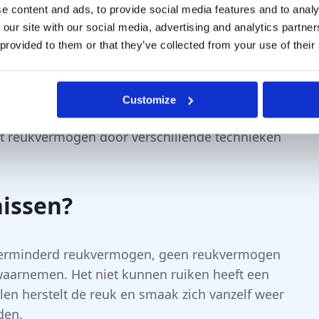
e content and ads, to provide social media features and to analy
rbeteren. Lees in het volgende artikel alles over
 our site with our social media, advertising and analytics partn
 provided to them or that they’ve collected from your use of their
an een operatie nodig zijn om fysieke
 de luchtstroom in de neus en sinusholtes te
Customize
specialiseerde vorm van behandeling, waarbij
et reukvermogen door verschillende technieken
nissen?
verminderd reukvermogen, geen reukvermogen
waarnemen. Het niet kunnen ruiken heeft een
allen herstelt de reuk en smaak zich vanzelf weer
den.