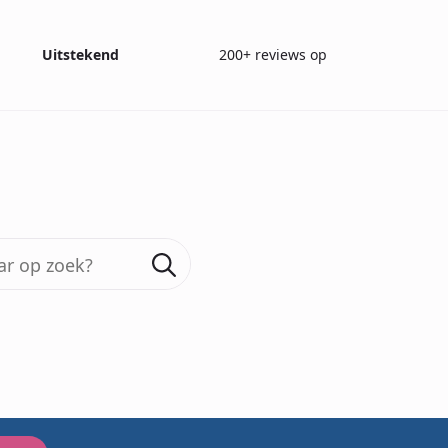
Uitstekend
200+ reviews op
Search
for:
Wat is anosmie
28-07-2023