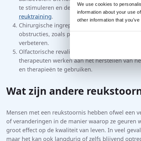
We use cookies to personalis
te stimuleren en de neurale verbindingen te ve
information about your use of
reuktraining
.
other information that you’ve
Chirurgische ingrepen: In sommige gevallen k
obstructies, zoals poliepen, te verwijderen en
verbeteren.
Olfactorische revalidatie: Dit is een meer ge
therapeuten werken aan het herstellen van h
en therapieën te gebruiken.
Wat zijn andere reukstoor
Mensen met een reukstoornis hebben ofwel een 
of veranderingen in de manier waarop ze geuren 
groot effect op de kwaliteit van leven. In veel gev
maar het kan ook langdurig of zelfs blijvend optre