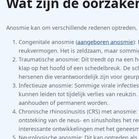
Wat zijn de oorzake
Anosmie kan om verschillende redenen optreden, e
Congenitale anosmie (
aangeboren anosmie
):
reukvermogen. Het is zeldzaam, maar sommig
Traumatische anosmie: Dit treedt op na een h
klap op het hoofd of een schedelbreuk. De s
hersenen die verantwoordelijk zijn voor geurp
Infectieuze anosmie: Sommige virale infecties,
kunnen leiden tot tijdelijk verlies van reukzi
aanhouden of permanent worden.
Chronische rhinosinusitis (CRS) met anosmi
ontsteking van de neus- en sinusholtes het r
interessante ontwikkelingen met het genees
Neurologische anosmie: Dit kan optreden als