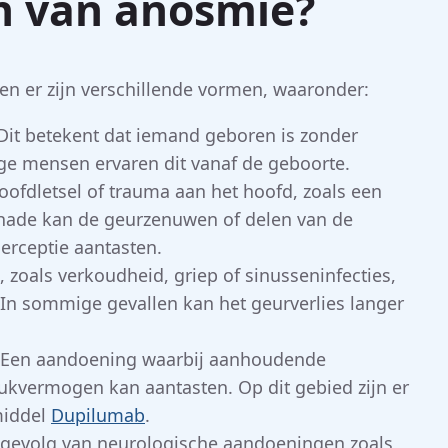
n van anosmie?
n er zijn verschillende vormen, waaronder:
 Dit betekent dat iemand geboren is zonder
e mensen ervaren dit vanaf de geboorte.
oofdletsel of trauma aan het hoofd, zoals een
chade kan de geurzenuwen of delen van de
erceptie aantasten.
 zoals verkoudheid, griep of sinusseninfecties,
n. In sommige gevallen kan het geurverlies langer
e: Een aandoening waarbij aanhoudende
eukvermogen kan aantasten. Op dit gebied zijn er
middel
Dupilumab
.
 gevolg van neurologische aandoeningen zoals