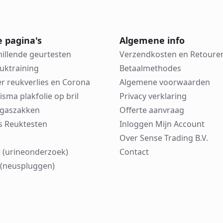
e pagina's
Algemene info
hillende geurtesten
Verzendkosten en Retoure
euktraining
Betaalmethodes
er reukverlies en Corona
Algemene voorwaarden
risma plakfolie op bril
Privacy verklaring
in gaszakken
Offerte aanvraag
cks Reuktesten
Inloggen Mijn Account
Over Sense Trading B.V.
 (urineonderzoek)
Contact
(neuspluggen)