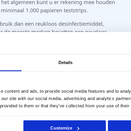
r het algemeen kunt u er rekening mee houden
 minimaal 1.000 papieren teststrips.
 gebruik dan een reukloos desinfectiemiddel,
aar de meeste merken bevatten een geurloos
Details
 methode te gebruiken met de
 de drempelwaarde test laag zijn en de
e content and ads, to provide social media features and to analy
 voor een betrouwbare test. Op dit moment
 our site with our social media, advertising and analytics partn
iffin ’Sticks threshold tests.
 provided to them or that they’ve collected from your use of their
Customize