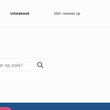
Uitstekend
200+ reviews op
Search
for:
ygiënisch geurte
i.v.m. coronaviru