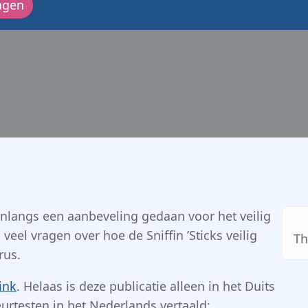
agen
30-04-2020
onlangs een aanbeveling gedaan voor het veilig
eel vragen over hoe de Sniffin ’Sticks veilig
Th
rus.
ink
. Helaas is deze publicatie alleen in het Duits
urtesten in het Nederlands vertaald: