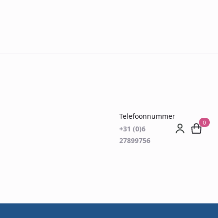
Telefoonnummer
0
+31 (0)6
27899756
sten afnemen
s