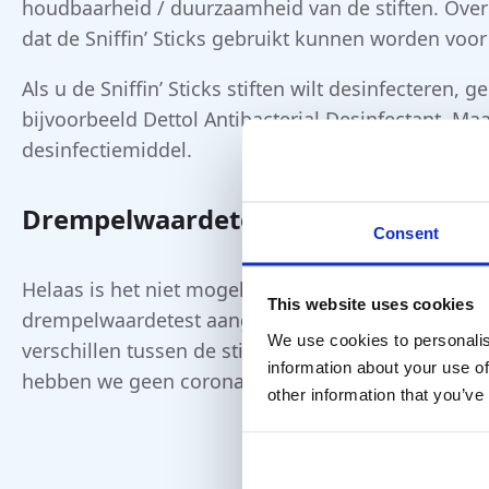
houdbaarheid / duurzaamheid van de stiften. Ove
dat de Sniffin’ Sticks gebruikt kunnen worden voor
Als u de Sniffin’ Sticks stiften wilt desinfecteren,
bijvoorbeeld Dettol Antibacterial Desinfectant. M
desinfectiemiddel.
Drempelwaardetest (threshold test)
Consent
Helaas is het niet mogelijk om de papieren strips
This website uses cookies
drempelwaardetest aangezien de concentraties van
We use cookies to personalis
verschillen tussen de stiften erg nauwkeurig zijn
information about your use of
hebben we geen corona-veilige oplossing voor de Sn
other information that you’ve