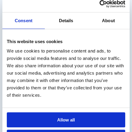
€
240,00
€
310,00
exkl. MwSt.
exkl. MwSt.
Consent
Details
About
This website uses cookies
Versandkosten
We use cookies to personalise content and ads, to
Die Versandkosten für Deutschland betragen € 10,- (zzgl.
provide social media features and to analyse our traffic.
MwSt.). Für Österreich € 20,- (zzgl. MwSt.).
We also share information about your use of our site with
our social media, advertising and analytics partners who
Geschäftskunde?
may combine it with other information that you’ve
Lieferung auf Rechnung möglich. Kontaktieren Sie uns
provided to them or that they’ve collected from your use
für ein Angebot oder bestellen Sie direkt über den
of their services.
Webshop.
Fragen?
Allow all
Kontakt über info@medi-sense.nl oder +31 (0)6 27899756