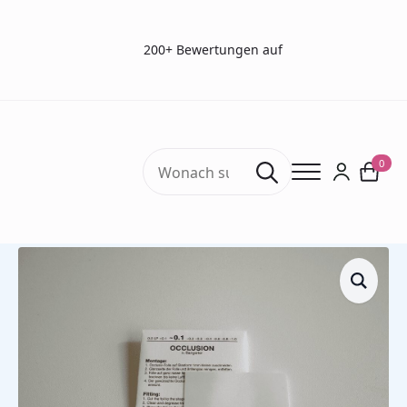
200+ Bewertungen auf
Search
0
for:
Start
Sehtests
Sehtests – Prismen
Okklusionsfolie – Bangerter Folie