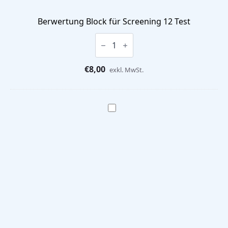
Berwertung Block für Screening 12 Test
Berwertung
Block
für
Screening
€
8,00
12
exkl. MwSt.
Test
Menge