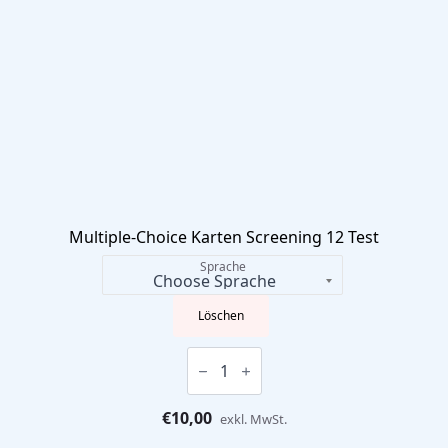
Multiple-Choice Karten Screening 12 Test
Sprache
Löschen
Multiple-
Choice
Karten
Screening
€
10,00
12
exkl. MwSt.
Test