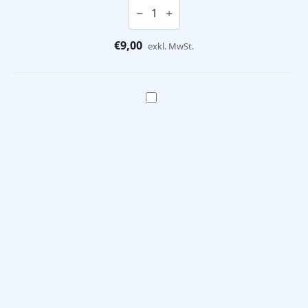
Antwortblock
und
Bewertungsblock
Screening
€
9,00
12
exkl. MwSt.
Test
Menge