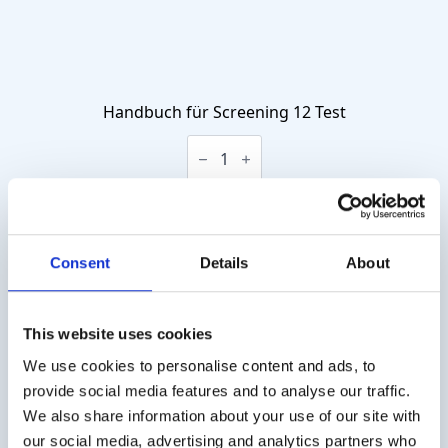
Handbuch für Screening 12 Test
Handbuch
für
Screening
12
€
9,00
Test
exkl. MwSt.
Menge
Consent
Details
About
Nachfüllset
Screening
In Den Warenkorb
12
This website uses cookies
Test
Menge
We use cookies to personalise content and ads, to
provide social media features and to analyse our traffic.
Artikelnummer:
200101
We also share information about your use of our site with
Kategorien:
Burghart (ODOFIN) Sniffin’ Sticks
,
our social media, advertising and analytics partners who