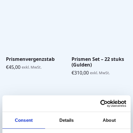
Prismenvergenzstab
Prismen Set – 22 stuks
(Gulden)
€
45,00
exkl. MwSt.
€
310,00
exkl. MwSt.
Versandkosten
Consent
Details
About
Die Versandkosten für Deutschland betragen € 10,- (zzgl.
MwSt.). Für Österreich € 20,- (zzgl. MwSt.).