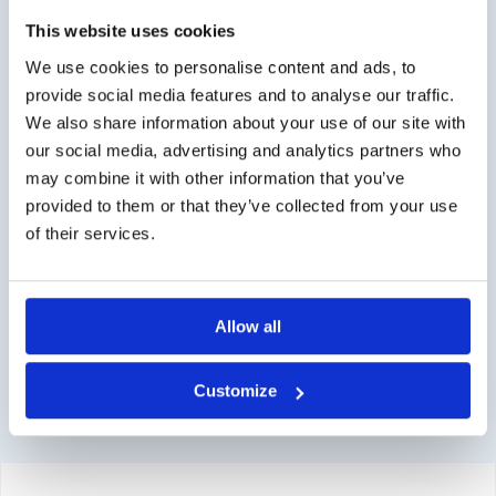
Geschäftskunde?
This website uses cookies
We use cookies to personalise content and ads, to
Lieferung auf Rechnung möglich. Kontaktieren Sie uns
provide social media features and to analyse our traffic.
für ein Angebot oder bestellen Sie direkt über den
We also share information about your use of our site with
Webshop.
our social media, advertising and analytics partners who
Fragen?
may combine it with other information that you’ve
provided to them or that they’ve collected from your use
Kontakt über info@medi-sense.nl oder +31 (0)6 27899756
of their services.
Sichere Bezahlung
Wir haben verschiedene Zahlungsmöglichkeiten wie
Allow all
Kreditkarte und PayPal.
Customize