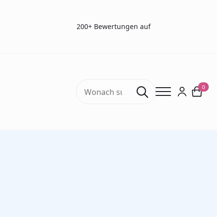
200+ Bewertungen auf
Search
0
for:
Start
Riechtests
Riech – Sensonics
Kindergeruchstest – Geruchsrad (pk/10)