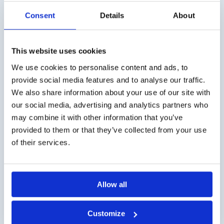
Consent
Details
About
Versandkosten
This website uses cookies
Die Versandkosten für Deutschland betragen € 10,- (zzgl.
MwSt.). Für Österreich € 20,- (zzgl. MwSt.).
We use cookies to personalise content and ads, to
provide social media features and to analyse our traffic.
Geschäftskunde?
We also share information about your use of our site with
our social media, advertising and analytics partners who
Lieferung auf Rechnung möglich. Kontaktieren Sie uns
may combine it with other information that you’ve
für ein Angebot oder bestellen Sie direkt über den
provided to them or that they’ve collected from your use
Webshop.
of their services.
Fragen?
Kontakt über info@medi-sense.nl oder +31 (0)6 27899756
Allow all
Sichere Bezahlung
Customize
Wir haben verschiedene Zahlungsmöglichkeiten wie