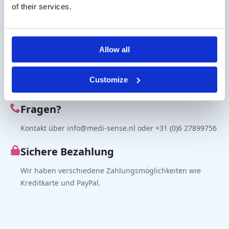
Die Versandkosten für Deutschland betragen € 10,- (zzgl.
of their services.
MwSt.). Für Österreich € 20,- (zzgl. MwSt.).
Geschäftskunde?
Allow all
Lieferung auf Rechnung möglich. Kontaktieren Sie uns
für ein Angebot oder bestellen Sie direkt über den
Customize
Webshop.
Fragen?
Kontakt über info@medi-sense.nl oder +31 (0)6 27899756
Sichere Bezahlung
Wir haben verschiedene Zahlungsmöglichkeiten wie
Kreditkarte und PayPal.