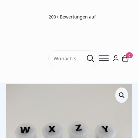
200+ Bewertungen auf
Search
0
for:
Start
Schmeckstreifen
Capsaicin Schmeckstreifen (4 x 50)