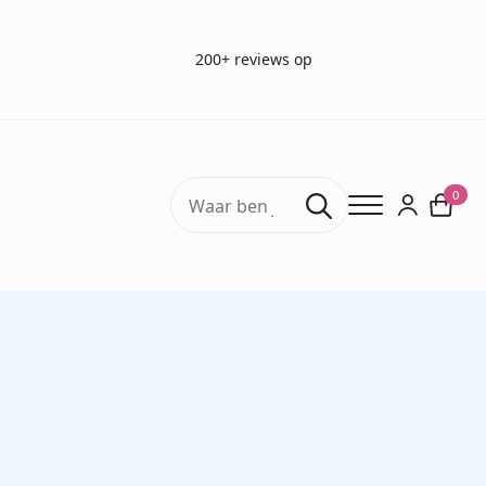
200+ reviews op
Search
0
for:
Wij nemen zo spoedig mogelijk contact met u op.