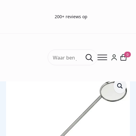
200+ reviews op
Search
0
for:
Home
KNO Producten
Keelspiegel