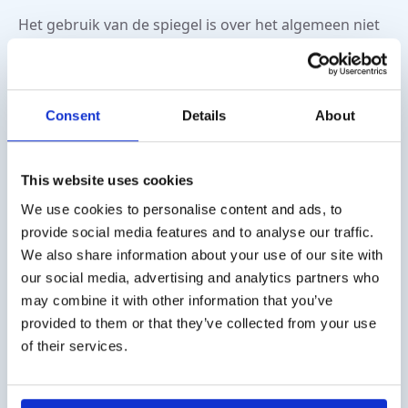
Het gebruik van de spiegel is over het algemeen niet
pijnlijk, maar kan ongemakkelijk zijn voor de patiënt.
Daarom is het belangrijk dat de arts de patiënt goed
voorbereidt op de procedure en zorgvuldig te werk
Consent
Details
About
gaat.
Om de spiegel te gebruiken, moet de patiënt met
open mond zitten of liggen met het hoofd naar
This website uses cookies
achteren gekanteld. De arts zal de keelspiegel
We use cookies to personalise content and ads, to
voorzichtig in de mond van de patiënt plaatsen en de
provide social media features and to analyse our traffic.
spiegel op de juiste manier positioneren.
We also share information about your use of our site with
our social media, advertising and analytics partners who
may combine it with other information that you’ve
provided to them or that they’ve collected from your use
of their services.
Gerelateerde producten