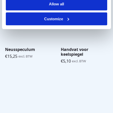
Allow all
Customize
Neusspeculum
Handvat voor
keelspiegel
€
15,25
excl. BTW
€
5,10
excl. BTW