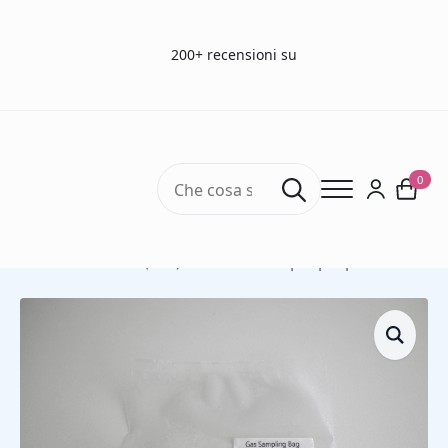
200+ recensioni su
Search
0
for:
Home
Le sacche campionamento gas
Sacche Teflon (FEP)
Sacchetti Teflon (FEP) con raccordo polipropilene