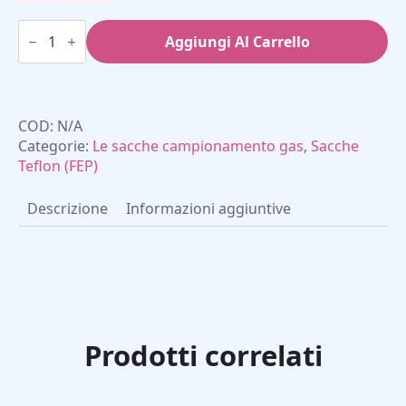
Sacchetti
Teflon
Aggiungi Al Carrello
(FEP)
con
raccordo
polipropilene
quantità
COD:
N/A
Categorie:
Le sacche campionamento gas
,
Sacche
Teflon (FEP)
Descrizione
Informazioni aggiuntive
Prodotti correlati