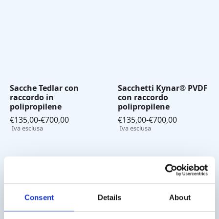
Sacche Tedlar con
Sacchetti Kynar® PVDF
raccordo in
con raccordo
polipropilene
polipropilene
€
135,00
-
€
700,00
€
135,00
-
€
700,00
Fascia
Fascia
Iva esclusa
Iva esclusa
di
di
prezzo:
prezzo:
da
da
€135,00
€135,00
a
a
€700,00
€700,00
Consent
Details
About