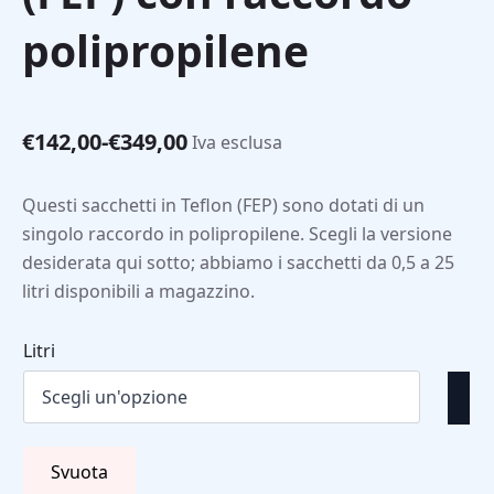
polipropilene
€
142,00
-
€
349,00
Iva esclusa
Fascia
di
prezzo:
Questi sacchetti in Teflon (FEP) sono dotati di un
da
singolo raccordo in polipropilene. Scegli la versione
€142,00
desiderata qui sotto; abbiamo i sacchetti da 0,5 a 25
a
litri disponibili a magazzino.
€349,00
Litri
Svuota