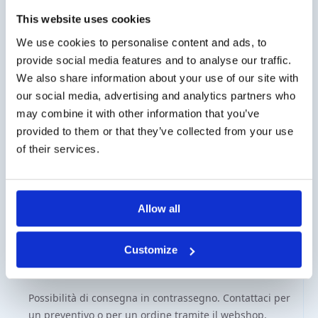
This website uses cookies
We use cookies to personalise content and ads, to
Sacchetti Multi Foil con
Sacche Tedlar con
provide social media features and to analyse our traffic.
Valvola in
Raccordo PTFE
Polipropilene
We also share information about your use of our site with
€
185,00
-
€
705,00
Fascia
€
130,00
-
€
730,00
Iva esclusa
our social media, advertising and analytics partners who
Fascia
di
Iva esclusa
may combine it with other information that you’ve
di
prezzo:
provided to them or that they’ve collected from your use
prezzo:
da
da
€185,00
of their services.
€130,00
a
a
€705,00
€730,00
Spese di spedizione
Allow all
Spese di spedizione per l’Italia 25€ (IVA esclusa).
Spedizione dai Paesi Bassi con DPD.
Customize
Cliente aziendale?
Possibilità di consegna in contrassegno. Contattaci per
un preventivo o per un ordine tramite il webshop.