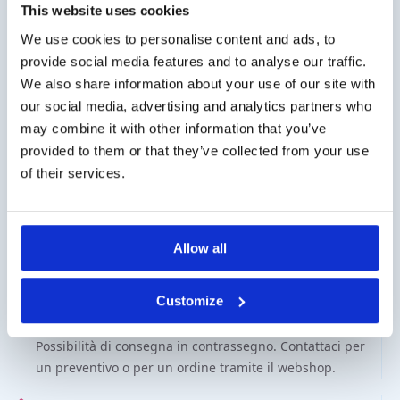
This website uses cookies
superficie interna del tubo. Dopo il campionamento,
We use cookies to personalise content and ads, to
è possibile perforare il setto con un ago per prelevare
provide social media features and to analyse our traffic.
un campione dalla sacca.
We also share information about your use of our site with
our social media, advertising and analytics partners who
may combine it with other information that you’ve
provided to them or that they’ve collected from your use
of their services.
Spese di spedizione
Allow all
Spese di spedizione per l’Italia 25€ (IVA esclusa).
Spedizione dai Paesi Bassi con DPD.
Customize
Cliente aziendale?
Possibilità di consegna in contrassegno. Contattaci per
un preventivo o per un ordine tramite il webshop.