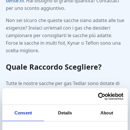
sense.nl
. Hai bisogno di grandi quantità? Contattaci
per uno sconto aggiuntivo.
Non sei sicuro che queste sacche siano adatte alle tue
esigenze? Inviaci un’email con i gas che desideri
campionare per consigliarti le sacche più adatte.
Forse le sacche in multi foil, Kynar o Teflon sono una
scelta migliore.
Quale Raccordo Scegliere?
Tutte le nostre sacche per gas Tedlar sono dotate di
un raccordo brevettato 2-in-1 che combina la valvola
e il setto in un unico componente, consentendo una
facile apertura e chiusura. È possibile collegare un
Consent
Details
About
tubo con diametro interno di 3/16″ al raccordo.
Consigliamo di utilizzare un tubo in PTFE inerte per
prevenire l’adsorbimento del campione sulla