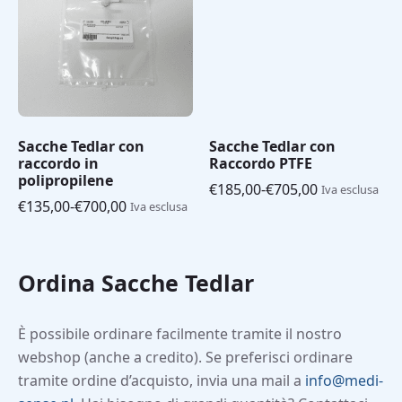
Sacche Tedlar con
Sacche Tedlar con
raccordo in
Raccordo PTFE
polipropilene
€
185,00
-
€
705,00
Iva esclusa
Fascia
€
135,00
-
€
700,00
Iva esclusa
Fascia
di
di
prezzo:
prezzo:
da
da
€185,00
Ordina Sacche Tedlar
€135,00
a
a
€705,00
€700,00
È possibile ordinare facilmente tramite il nostro
webshop (anche a credito). Se preferisci ordinare
tramite ordine d’acquisto, invia una mail a
info@medi-