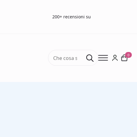
200+ recensioni su
Search
0
for:
Home
Test dell'olfatto
Test dell'olfatto - Sensonics
Accessories Sensonics
Manuale del test olfattivo UPSIT