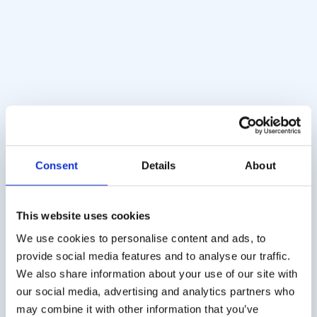
Test manuale
dell’olfatto B-SIT (con
chiave di punteggio)
Consent
Details
About
€
25,00
Iva esclusa
This website uses cookies
We use cookies to personalise content and ads, to
provide social media features and to analyse our traffic.
Spese di spedizione
We also share information about your use of our site with
our social media, advertising and analytics partners who
Spese di spedizione per l’Italia 25€ (IVA esclusa).
may combine it with other information that you’ve
Spedizione dai Paesi Bassi con DPD.