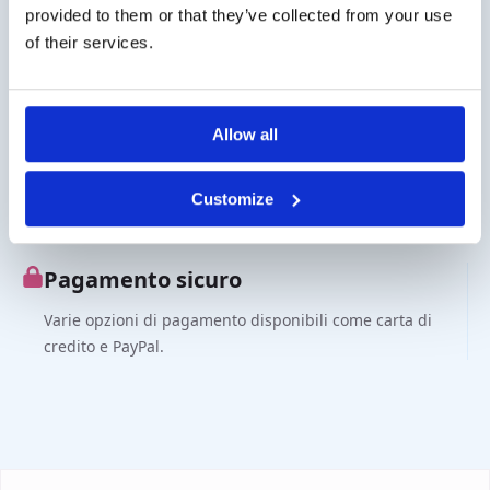
provided to them or that they’ve collected from your use
Cliente aziendale?
of their services.
Possibilità di consegna in contrassegno. Contattaci per
un preventivo o per un ordine tramite il webshop.
Allow all
Chiedere?
Customize
Contattare tramite info@medi-sense.nl o +31 (0)6
27899756
Pagamento sicuro
Varie opzioni di pagamento disponibili come carta di
credito e PayPal.