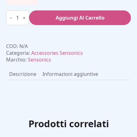
Manuale
del
Aggiungi Al Carrello
test
olfattivo
UPSIT
quantità
COD:
N/A
Categoria:
Accessories Sensonics
Marchio:
Sensonics
Descrizione
Informazioni aggiuntive
Prodotti correlati