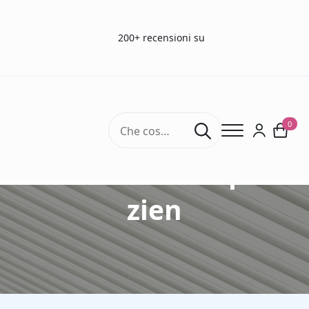
200+ recensioni su
Search
0
for:
stereo test diepte
zien