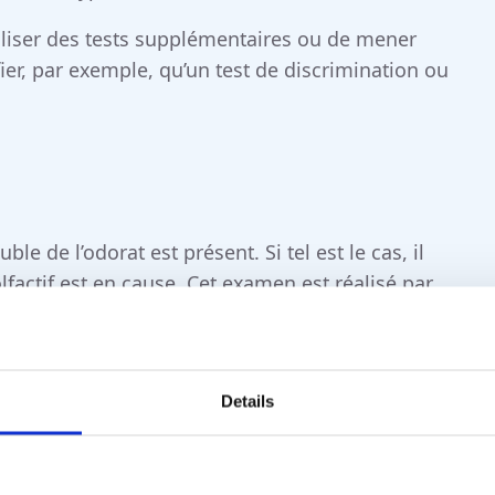
éaliser des tests supplémentaires ou de mener
ier, par exemple, qu’un test de discrimination ou
ble de l’odorat est présent. Si tel est le cas, il
factif est en cause. Cet examen est réalisé par
net ORL (ou dans un département ORL d’un
sage d’un questionnaire, et le test olfactif. Bien
r obtenir des détails précis, nous vous
Details
esponsable.
’odorat ?