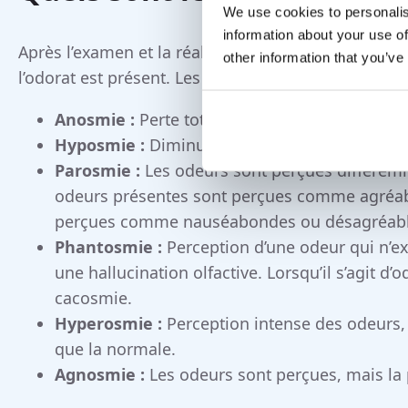
We use cookies to personalis
information about your use of
Après l’examen et la réalisation du test olfactif, il
other information that you’ve
l’odorat est présent. Les différents troubles olfactif
Anosmie :
Perte totale de l’odorat.
Hyposmie :
Diminution de l’odorat.
Parosmie :
Les odeurs sont perçues différemm
odeurs présentes sont perçues comme agréable
perçues comme nauséabondes ou désagréabl
Phantosmie :
Perception d’une odeur qui n’exi
une hallucination olfactive. Lorsqu’il s’agit d
cacosmie.
Hyperosmie :
Perception intense des odeurs, 
que la normale.
Agnosmie :
Les odeurs sont perçues, mais la