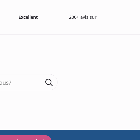
Excellent
200+ avis sur
Search
for:
es tests olfacti
tests