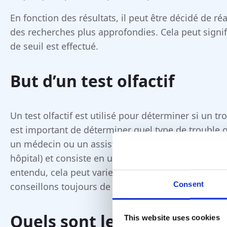
En fonction des résultats, il peut être décidé de r
des recherches plus approfondies. Cela peut signif
de seuil est effectué.
But d’un test olfactif
Un test olfactif est utilisé pour déterminer si un trou
est important de déterminer quel type de trouble ol
un médecin ou un assistant médical dans un cabi
hôpital) et consiste en un examen du nez, le remplis
entendu, cela peut varier selon la pratique, et pou
Consent
conseillons toujours de contacter le cabinet ORL r
Quels sont les troubles de l
This website uses cookies