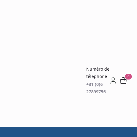
Numéro de
téléphone
0
+31 (0)6
27899756
fs et types de