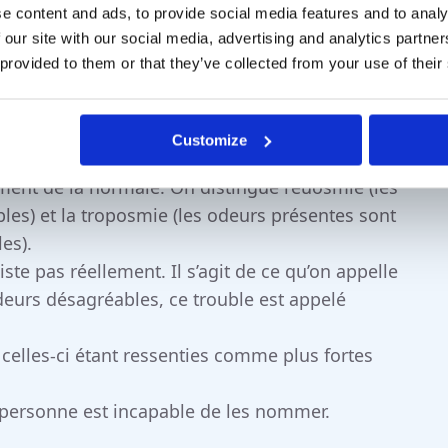
e content and ads, to provide social media features and to analy
 our site with our social media, advertising and analytics partn
 est possible de déterminer si un trouble de
 provided to them or that they’ve collected from your use of their
s sont les suivants :
Customize
ent de la normale. On distingue l’euosmie (les
s) et la troposmie (les odeurs présentes sont
es).
ste pas réellement. Il s’agit de ce qu’on appelle
’odeurs désagréables, ce trouble est appelé
celles-ci étant ressenties comme plus fortes
 personne est incapable de les nommer.