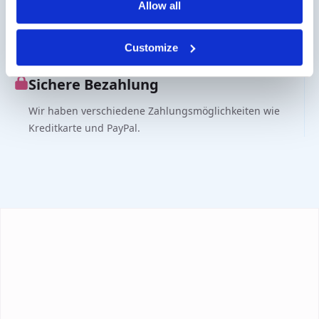
Allow all
Fragen?
Customize
Kontakt über info@medi-sense.nl oder +31 (0)6 27899756
Sichere Bezahlung
Wir haben verschiedene Zahlungsmöglichkeiten wie
Kreditkarte und PayPal.