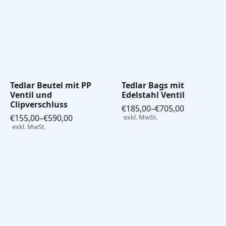
Tedlar Beutel mit PP
Tedlar Bags mit
Ventil und
Edelstahl Ventil
Clipverschluss
€
185,00
–
€
705,00
Preisspanne:
€
155,00
–
€
590,00
exkl. MwSt.
Preisspanne:
€185,00
exkl. MwSt.
€155,00
bis
bis
€705,00
€590,00