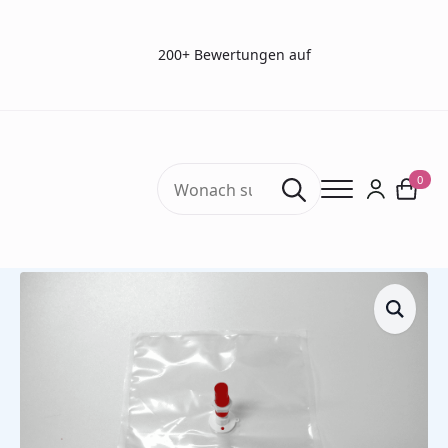
200+ Bewertungen auf
Search
0
for:
Start
Gasprobenbeutel
Tedlar Bags
Tedlar Bags – Atemluftbeutel