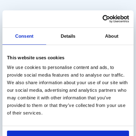
Multi-Foil Bags mit
Multi-Foil Bags mit
Polypropylene Ventil
Edelstahl Ventil
€
130,00
–
€
730,00
€
180,00
–
€
735,00
Preisspanne:
Preisspanne:
Consent
Details
About
exkl. MwSt.
exkl. MwSt.
€130,00
€180,00
bis
bis
€730,00
€735,00
This website uses cookies
We use cookies to personalise content and ads, to
Versandkosten
provide social media features and to analyse our traffic.
We also share information about your use of our site with
Die Versandkosten für Deutschland betragen € 10,- (zzgl.
our social media, advertising and analytics partners who
MwSt.). Für Österreich € 20,- (zzgl. MwSt.).
may combine it with other information that you’ve
provided to them or that they’ve collected from your use
Geschäftskunde?
of their services.
Lieferung auf Rechnung möglich. Kontaktieren Sie uns
für ein Angebot oder bestellen Sie direkt über den
Webshop.