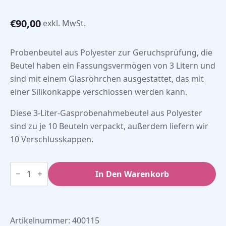
€
90,00
exkl. MwSt.
Probenbeutel aus Polyester zur Geruchsprüfung, die
Beutel haben ein Fassungsvermögen von 3 Litern und
sind mit einem Glasröhrchen ausgestattet, das mit
einer Silikonkappe verschlossen werden kann.
Diese 3-Liter-Gasprobenahmebeutel aus Polyester
sind zu je 10 Beuteln verpackt, außerdem liefern wir
10 Verschlusskappen.
Riechtestbeutel
aus
In Den Warenkorb
Polyester,
3
Liter
(10
Stück)
Artikelnummer:
400115
Menge