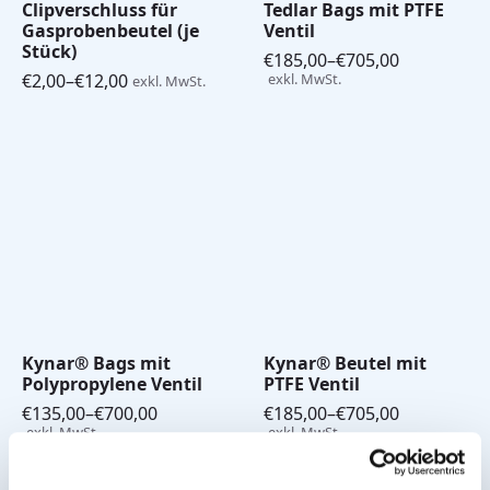
Clipverschluss für
Tedlar Bags mit PTFE
Gasprobenbeutel (je
Ventil
Stück)
€
185,00
–
€
705,00
Preisspanne:
€
2,00
–
€
12,00
exkl. MwSt.
exkl. MwSt.
Preisspanne:
€185,00
€2,00
bis
bis
€705,00
€12,00
Kynar® Bags mit
Kynar® Beutel mit
Polypropylene Ventil
PTFE Ventil
€
135,00
–
€
700,00
€
185,00
–
€
705,00
Preisspanne:
Preisspanne:
exkl. MwSt.
exkl. MwSt.
€135,00
€185,00
bis
bis