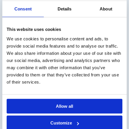
€700,00
€705,00
Consent
Details
About
Versandkosten
This website uses cookies
Die Versandkosten für Deutschland betragen € 10,- (zzgl.
MwSt.). Für Österreich € 20,- (zzgl. MwSt.).
We use cookies to personalise content and ads, to
provide social media features and to analyse our traffic.
Geschäftskunde?
We also share information about your use of our site with
our social media, advertising and analytics partners who
Lieferung auf Rechnung möglich. Kontaktieren Sie uns
may combine it with other information that you’ve
für ein Angebot oder bestellen Sie direkt über den
provided to them or that they’ve collected from your use
Webshop.
of their services.
Fragen?
Kontakt über info@medi-sense.nl oder +31 (0)6 27899756
Allow all
Sichere Bezahlung
Customize
Wir haben verschiedene Zahlungsmöglichkeiten wie