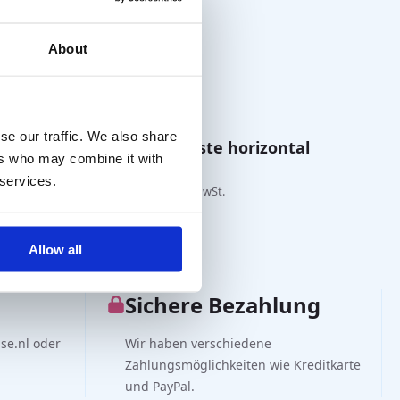
About
se our traffic. We also share
, gerundet
Prismenleiste horizontal
ers who may combine it with
(Luneau)
 services.
€
120,00
exkl. MwSt.
Allow all
Sichere Bezahlung
se.nl oder
Wir haben verschiedene
Zahlungsmöglichkeiten wie Kreditkarte
und PayPal.