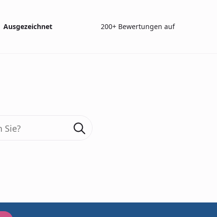
Ausgezeichnet
200+ Bewertungen auf
 ESV 1200
Search
for:
200+ reviews
LED Lich