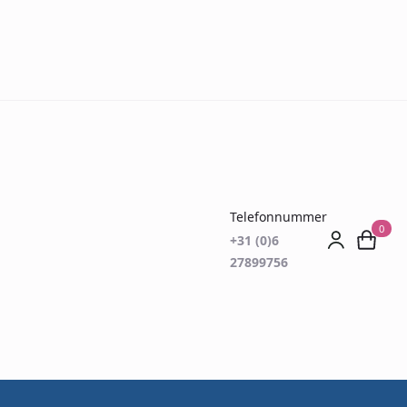
Telefonnummer
0
+31 (0)6
27899756
tkasten ESV