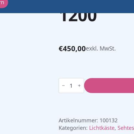
rn
1200
€
450,00
exkl. MwSt.
LED
Lichtkasten
ESV
1200
Menge
Artikelnummer:
100132
Kategorien:
Lichtkäste
,
Sehtes