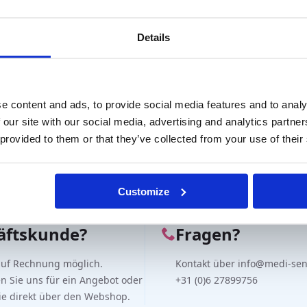
Details
e content and ads, to provide social media features and to analy
reuz
Blockprismenset 22 St.
 our site with our social media, advertising and analytics partn
(Luneau)
 MwSt.
 provided to them or that they’ve collected from your use of their
€
335,00
exkl. MwSt.
Customize
äftskunde?
Fragen?
auf Rechnung möglich.
Kontakt über info@medi-sen
en Sie uns für ein Angebot oder
+31 (0)6 27899756
Sie direkt über den Webshop.