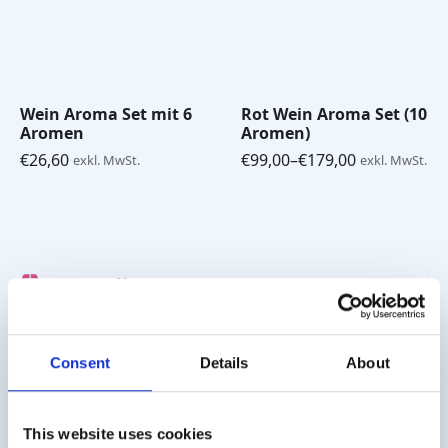
Wein Aroma Set mit 6
Rot Wein Aroma Set (10
Aromen
Aromen)
€
26,60
€
99,00
–
€
179,00
exkl. MwSt.
exkl. MwSt.
Preisspanne:
€99,00
bis
€179,00
Versandkosten
Die Versandkosten für Deutschland betragen € 10,- (zzgl.
MwSt.). Für Österreich € 20,- (zzgl. MwSt.).
Consent
Details
About
Geschäftskunde?
Lieferung auf Rechnung möglich. Kontaktieren Sie uns
This website uses cookies