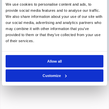
für ein Angebot oder bestellen Sie direkt über den
We use cookies to personalise content and ads, to
Webshop.
provide social media features and to analyse our traffic.
We also share information about your use of our site with
Fragen?
our social media, advertising and analytics partners who
Kontakt über info@medi-sense.nl oder +31 (0)6 27899756
may combine it with other information that you’ve
provided to them or that they’ve collected from your use
Sichere Bezahlung
of their services.
Wir haben verschiedene Zahlungsmöglichkeiten wie
Kreditkarte und PayPal.
Allow all
Customize