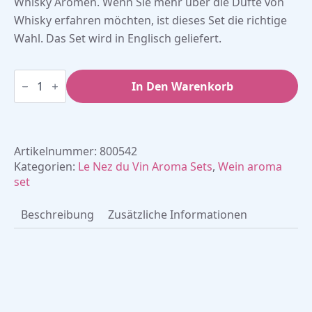
Whisky Aromen. Wenn Sie mehr über die Düfte von
Whisky erfahren möchten, ist dieses Set die richtige
Wahl. Das Set wird in Englisch geliefert.
Le
Nez
In Den Warenkorb
du
Whisky
mit
54
Aromas
Artikelnummer:
800542
Menge
Kategorien:
Le Nez du Vin Aroma Sets
,
Wein aroma
set
Beschreibung
Zusätzliche Informationen