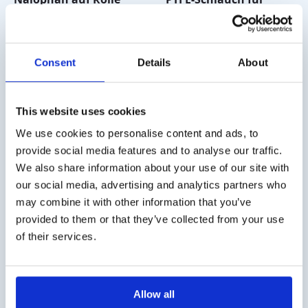
Gasprobenbeutel 3/16″
€
475,00
–
€
1.125,00
(ID)
Preisspanne:
exkl. MwSt.
€475,00
€
17,50
–
€
80,00
exkl. MwSt.
Preisspanne:
bis
€17,50
Consent
Details
About
€1.125,00
bis
€80,00
This website uses cookies
Versandkosten
We use cookies to personalise content and ads, to
provide social media features and to analyse our traffic.
Die Versandkosten für Deutschland betragen € 10,- (zzgl.
We also share information about your use of our site with
MwSt.). Für Österreich € 20,- (zzgl. MwSt.).
our social media, advertising and analytics partners who
Geschäftskunde?
may combine it with other information that you’ve
provided to them or that they’ve collected from your use
Lieferung auf Rechnung möglich. Kontaktieren Sie uns
of their services.
für ein Angebot oder bestellen Sie direkt über den
Webshop.
Fragen?
Allow all