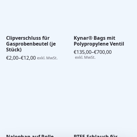
Clipverschluss für
Kynar® Bags mit
Gasprobenbeutel (je
Polypropylene Ventil
Stück)
€
135,00
–
€
700,00
Preisspanne:
€
2,00
–
€
12,00
exkl. MwSt.
exkl. MwSt.
Preisspanne:
€135,00
€2,00
bis
bis
€700,00
€12,00
Nalophan auf Rolle
PTFE-Schlauch für