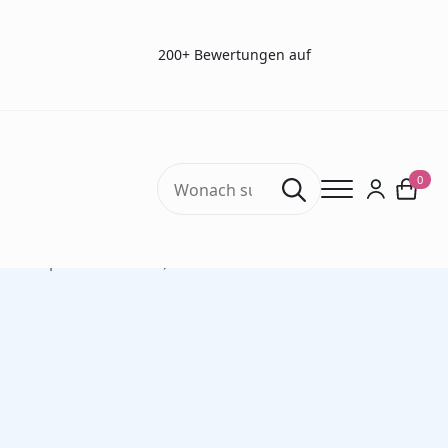
200+ Bewertungen auf
Search
0
for:
Start
Gasprobenbeutel
Zubehör
GilAir-3 Basic Pumpe (zum Befüllen von
Gasprobenbeuteln)