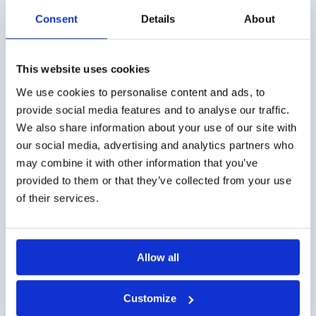
Consent
Details
About
Versandkosten
This website uses cookies
Die Versandkosten für Deutschland betragen € 10,- (zzgl.
MwSt.). Für Österreich € 20,- (zzgl. MwSt.).
We use cookies to personalise content and ads, to
provide social media features and to analyse our traffic.
Geschäftskunde?
We also share information about your use of our site with
our social media, advertising and analytics partners who
Lieferung auf Rechnung möglich. Kontaktieren Sie uns
für ein Angebot oder bestellen Sie direkt über den
may combine it with other information that you’ve
Webshop.
provided to them or that they’ve collected from your use
of their services.
Fragen?
Kontakt über info@medi-sense.nl oder +31 (0)6 27899756
Allow all
Sichere Bezahlung
Wir haben verschiedene Zahlungsmöglichkeiten wie
Customize
Kreditkarte und PayPal.