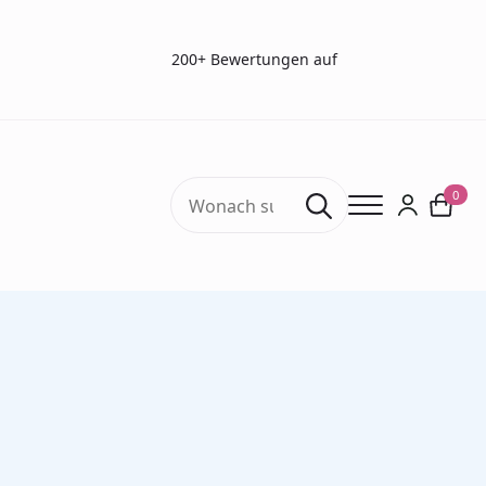
200+ Bewertungen auf
Search
0
for:
Start
Sehtests
Farbenblindheitstests
Farnsworth D-15 Farbblindheitstest