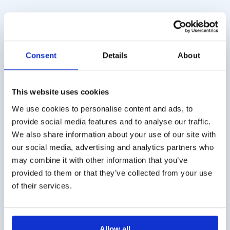
Prismenvergenzstab
Maddox Kreuz
€
45,00
€
644,00
exkl. MwSt.
exkl. MwSt.
Consent
Details
About
This website uses cookies
We use cookies to personalise content and ads, to
Versandkosten
provide social media features and to analyse our traffic.
Die Versandkosten für Deutschland betragen € 10,- (zzgl.
We also share information about your use of our site with
MwSt.). Für Österreich € 20,- (zzgl. MwSt.).
our social media, advertising and analytics partners who
may combine it with other information that you’ve
Geschäftskunde?
provided to them or that they’ve collected from your use
of their services.
Lieferung auf Rechnung möglich. Kontaktieren Sie uns
für ein Angebot oder bestellen Sie direkt über den
Webshop.
Allow all