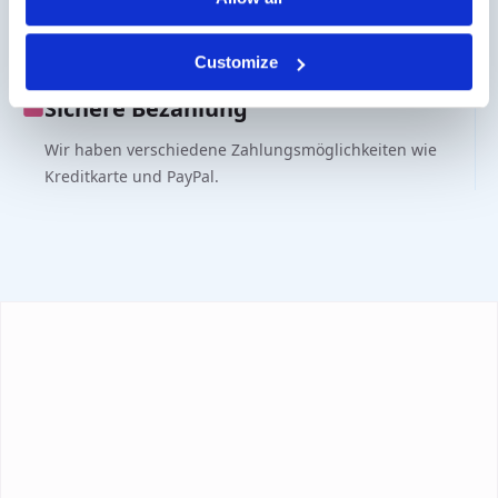
Fragen?
Kontakt über info@medi-sense.nl oder +31 (0)6 27899756
Customize
Sichere Bezahlung
Wir haben verschiedene Zahlungsmöglichkeiten wie
Kreditkarte und PayPal.