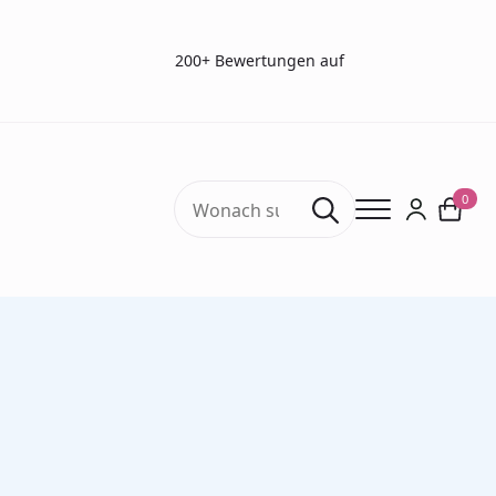
200+ Bewertungen auf
Search
0
for:
Start
Sehtests
Optische Instrumente
Exophthalmometer nach Hertel (Good-Lite)