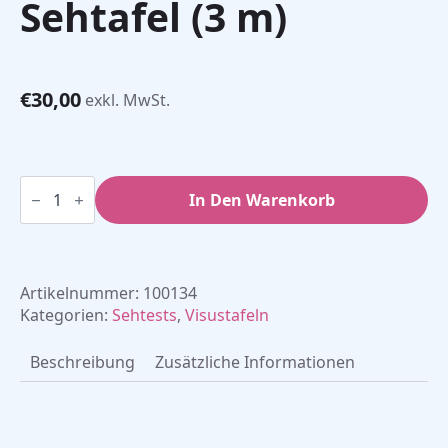
Sehtafel (3 m)
€
30,00
exkl. MwSt.
E-
Haken
In Den Warenkorb
–
lichtdurchlässige
Sehtafel
(3
m)
Artikelnummer:
100134
Menge
Kategorien:
Sehtests
,
Visustafeln
Beschreibung
Zusätzliche Informationen