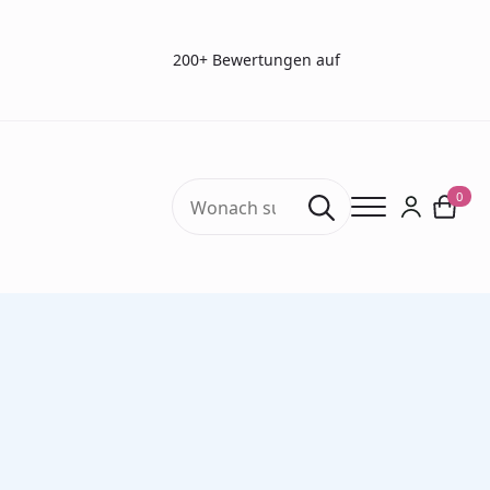
200+ Bewertungen auf
Search
0
for:
Start
Sehtests
Visustafeln
E-Haken – lichtdurchlässige Sehtafel (3 m)