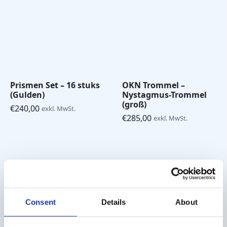
Prismen Set – 16 stuks
OKN Trommel –
(Gulden)
Nystagmus-Trommel
(groß)
€
240,00
exkl. MwSt.
€
285,00
exkl. MwSt.
Versandkosten
Die Versandkosten für Deutschland betragen € 10,- (zzgl.
Consent
Details
About
MwSt.). Für Österreich € 20,- (zzgl. MwSt.).