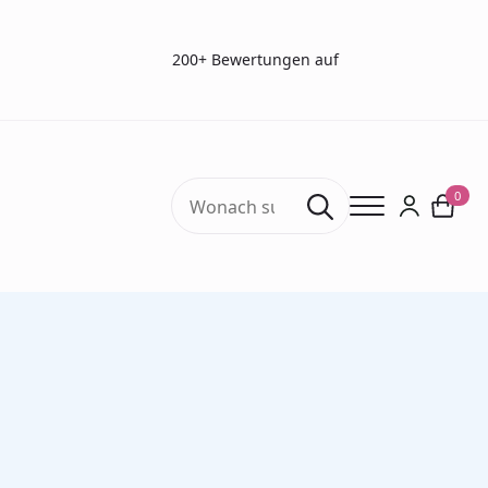
200+ Bewertungen auf
Search
0
for:
Start
Sehtests
Sehtests – Refraktion
Amsler Test – 7 Tafeln