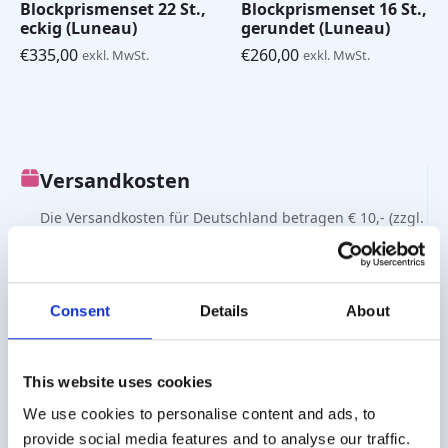
Blockprismenset 22 St.,
Blockprismenset 16 St.,
eckig (Luneau)
gerundet (Luneau)
€
335,00
€
260,00
exkl. MwSt.
exkl. MwSt.
Versandkosten
Die Versandkosten für Deutschland betragen € 10,- (zzgl.
MwSt.). Für Österreich € 20,- (zzgl. MwSt.).
Geschäftskunde?
Consent
Details
About
Lieferung auf Rechnung möglich. Kontaktieren Sie uns
für ein Angebot oder bestellen Sie direkt über den
Webshop.
This website uses cookies
We use cookies to personalise content and ads, to
Fragen?
provide social media features and to analyse our traffic.