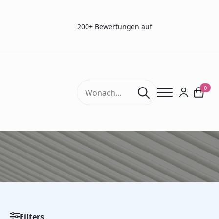
200+ Bewertungen auf
Search
0
for:
smaak testen
Filters