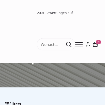
200+ Bewertungen auf
Search
0
for:
diepte zien test
Filters