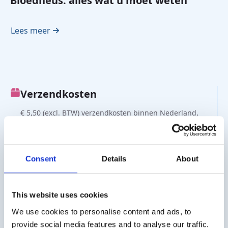
Bloedneus: alles wat u moet weten
Lees meer
Verzendkosten
€ 5,50 (excl. BTW) verzendkosten binnen Nederland,
gratis verzending vanaf € 50,- (excl. BTW). België € 10,-
(excl. BTW) verzendkosten.
Zakelijke klant?
Consent
Details
About
Levering op rekening mogelijk. Neem contact met ons op
voor een offerte of bestel op rekening via de webshop.
This website uses cookies
We use cookies to personalise content and ads, to
Vragen?
provide social media features and to analyse our traffic.