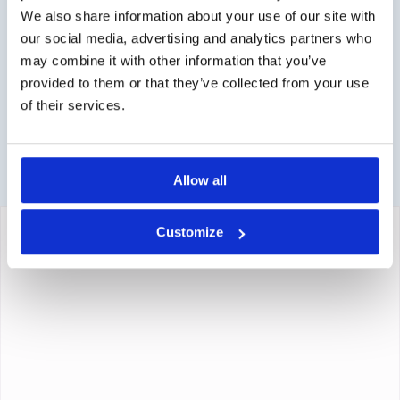
Contact via info@medi-sense.nl of +31 (0)6 27899756
We also share information about your use of our site with
our social media, advertising and analytics partners who
Veilig betalen
may combine it with other information that you’ve
provided to them or that they’ve collected from your use
Diverse betaalmogelijkheden mogelijk zoals iDeal, credit
of their services.
card en PayPal.
Allow all
Customize