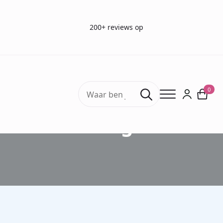
200+ reviews op
Search
0
for:
Blog