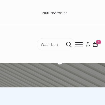
200+ reviews op
Search
0
for:
Blog