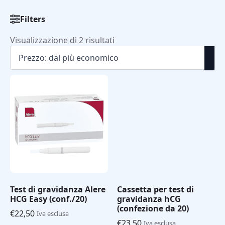
Filters
Categorieën
Autotest
Prezzo:
Visualizzazione di 2 risultati
(test
dal
rapidi)
(2)
più
economico
Test di
gravidanza
(2)
Test di gravidanza Alere
Cassetta per test di
HCG Easy (conf./20)
gravidanza hCG
(confezione da 20)
€
22,50
Iva esclusa
€
23,50
Iva esclusa