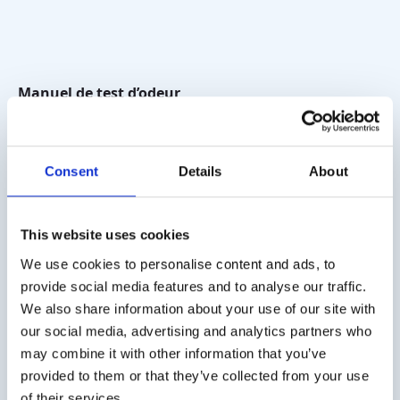
Manuel de test d’odeur
UPSIT
€
25,00
hors TVA
Consent
Details
About
This website uses cookies
Les frais de livraison
We use cookies to personalise content and ads, to
Les frais de transport pour la France sont de 20 € (hors
provide social media features and to analyse our traffic.
TVA).
We also share information about your use of our site with
our social media, advertising and analytics partners who
Client d'affaire
may combine it with other information that you’ve
La livraison sur facture est possible. Contactez-nous pour
provided to them or that they’ve collected from your use
un devis ou commandez directement via la boutique en
of their services.