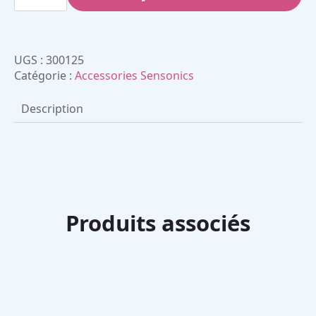
Test
olfactif
manuel
B-
SIT
UGS :
300125
(avec
clé
Catégorie :
Accessories Sensonics
de
score)
Description
Produits associés