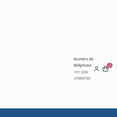
Numéro de
téléphone
0
+31 (0)6
27899756
biné