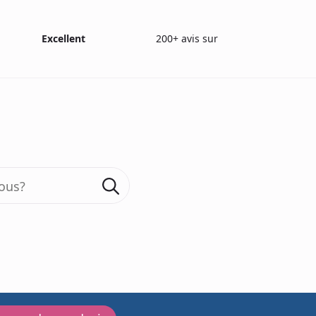
Excellent
200+ avis sur
Test combiné HRR/Amsler
Search
for:
200+ reviews
Test com