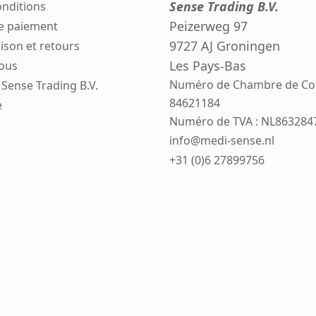
Sense Trading B.V.
onditions
Peizerweg 97
e paiement
9727 AJ Groningen
aison et retours
Les Pays-Bas
ous
Numéro de Chambre de C
Sense Trading B.V.
84621184
e
Numéro de TVA : NL863284
info@medi-sense.nl
+31 (0)6 27899756