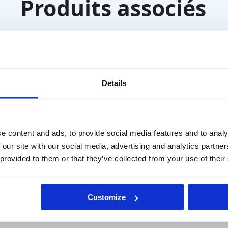
Produits associés
Details
e content and ads, to provide social media features and to analy
 our site with our social media, advertising and analytics partn
 provided to them or that they’ve collected from your use of their
réotest (Fly)
Papillon stéréotest (But
Customize
€
245,00
TVA
hors TVA