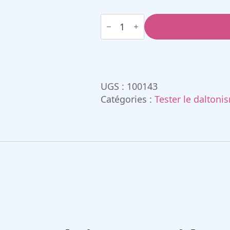
quantité
de
Test
combiné
HRR/Amsler
UGS :
100143
Catégories :
Tester le daltoni