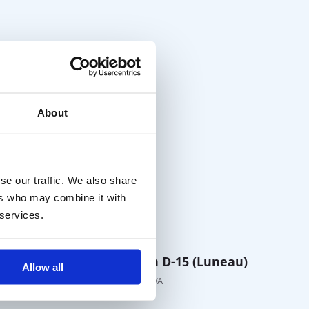
About
se our traffic. We also share
ers who may combine it with
 services.
terfly)
Farnsworth D-15 (Luneau)
Allow all
€
210,00
hors TVA