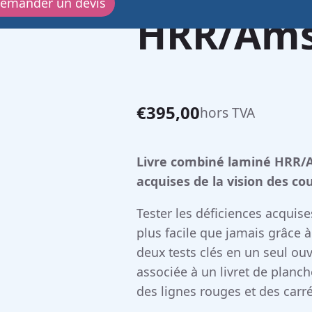
emander un devis
HRR/Ams
€
395,00
hors TVA
Livre combiné laminé HRR/Am
acquises de la vision des co
Tester les déficiences acquise
plus facile que jamais grâce 
deux tests clés en un seul ou
associée à un livret de planc
des lignes rouges et des carr