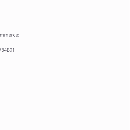
ommerce:
784B01