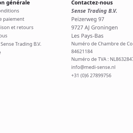
on générale
Contactez-nous
Sense Trading B.V.
onditions
Peizerweg 97
e paiement
9727 AJ Groningen
aison et retours
Les Pays-Bas
ous
Numéro de Chambre de C
Sense Trading B.V.
84621184
e
Numéro de TVA : NL863284
info@medi-sense.nl
+31 (0)6 27899756