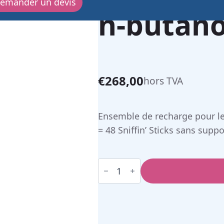
emander un devis
n-butano
€
268,00
hors TVA
Ensemble de recharge pour le t
= 48 Sniffin’ Sticks sans supp
quantité
de
Recharge
test
de
seuil
n-
butanol