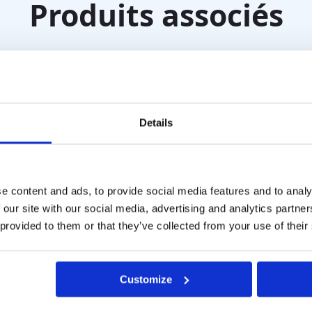
Produits associés
Details
e content and ads, to provide social media features and to analy
 our site with our social media, advertising and analytics partn
 provided to them or that they’ve collected from your use of their
 Olfactif (paquet/7)
Test olfactif étendu 2-
Customize
phényléthanol
TVA
€
960,00
hors TVA