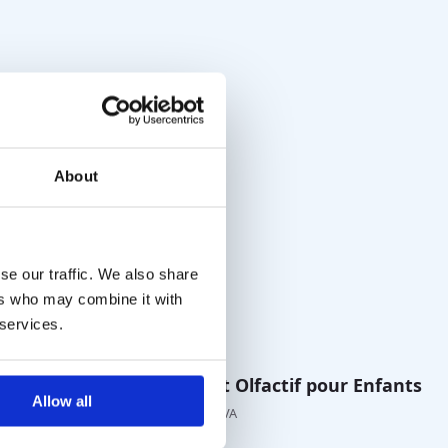
About
se our traffic. We also share
ers who may combine it with
 services.
U-Sniff Test Olfactif pour Enfants
Allow all
€
262,00
hors TVA