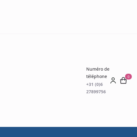
Numéro de
téléphone
0
+31 (0)6
27899756
 test de seuil