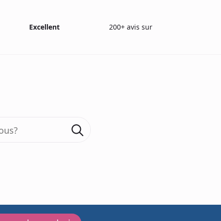
Excellent
200+ avis sur
N Sniffin' Sticks
Recharge test de seuil n-butanol
Search
for:
200+ reviews
Recharge