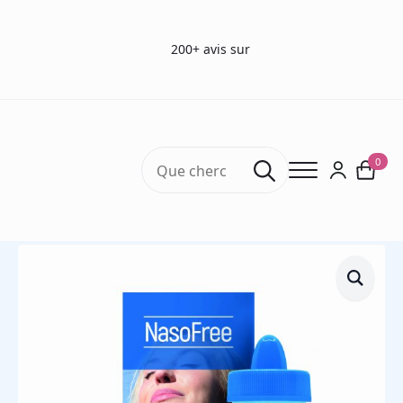
200+ avis sur
Search
0
for:
Accueil
Produits ORL
Douche nasale avec 4 sachets de sel de rinçage