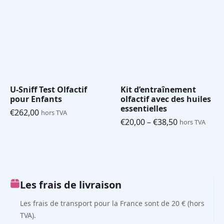
U-Sniff Test Olfactif
Kit d’entraînement
pour Enfants
olfactif avec des huiles
essentielles
€
262,00
hors TVA
€
20,00
–
€
38,50
hors TVA
Plage
de
prix :
€20,00
à
€38,50
Les frais de livraison
Les frais de transport pour la France sont de 20 € (hors
TVA).