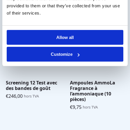
provided to them or that they’ve collected from your use
Produits associés
of their services.
Allow all
Customize
Screening 12 Test avec
Ampoules AmmoLa
des bandes de goût
Fragrance à
l’ammoniaque (10
€
246,00
hors TVA
pièces)
€
9,75
hors TVA