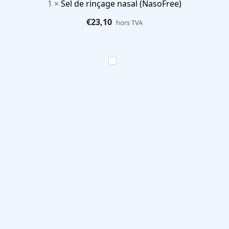
1
×
Sel de rinçage nasal (NasoFree)
€
23,10
hors TVA