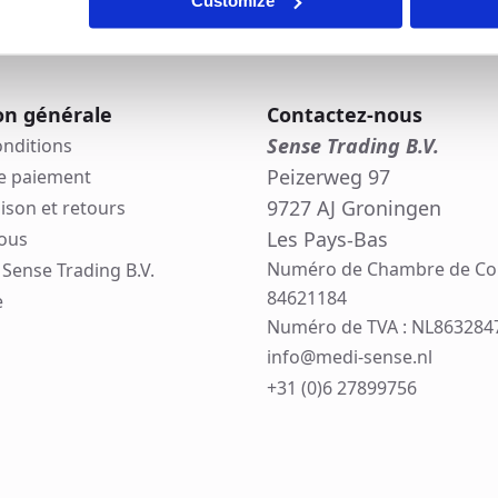
Customize
on générale
Contactez-nous
Sense Trading B.V.
onditions
Peizerweg 97
e paiement
9727 AJ Groningen
aison et retours
Les Pays-Bas
ous
Numéro de Chambre de C
Sense Trading B.V.
84621184
e
Numéro de TVA : NL863284
info@medi-sense.nl
+31 (0)6 27899756