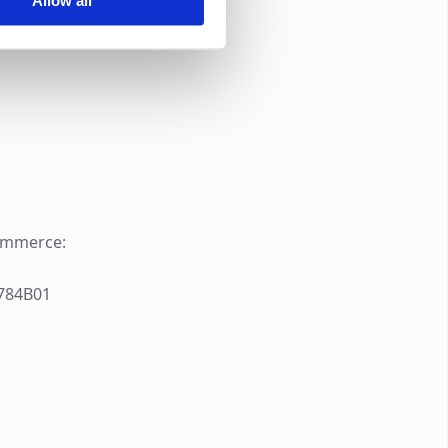
Allow all
ommerce:
784B01