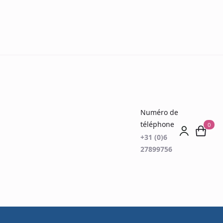
Numéro de
téléphone
0
+31 (0)6
27899756