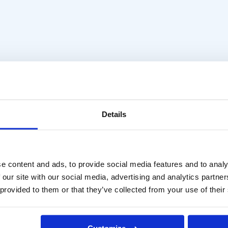
d'affaire
Des questions?
Details
n sur facture est possible.
Contactez-nous via info@me
nous pour un devis ou
+31 (0)6 27899756
directement via la boutique
e content and ads, to provide social media features and to analy
 our site with our social media, advertising and analytics partn
 provided to them or that they’ve collected from your use of their