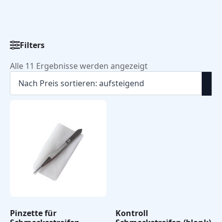
Filters
Categorieën
Schmeckstreifen
(11)
Nach
Alle 11 Ergebnisse werden angezeigt
Preis
Sensonics
sortiert:
Schmeckstreifen
(11)
aufsteigend
Burghart
Schmeckstreifen
(1)
Pinzette für
Kontroll