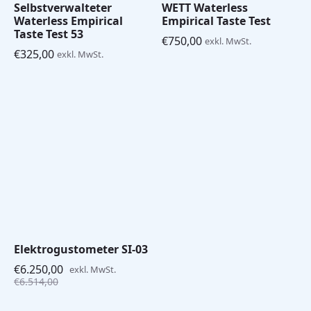
Selbstverwalteter
WETT Waterless
Waterless Empirical
Empirical Taste Test
Taste Test 53
€
750,00
exkl. MwSt.
€
325,00
exkl. MwSt.
Elektrogustometer SI-03
€
6.250,00
exkl. MwSt.
Ursprünglicher
Aktueller
€
6.514,00
Preis
Preis
war:
ist: