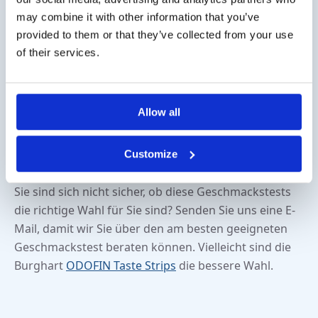
may combine it with other information that you’ve
Nachfolgend finden Sie eine Übersicht über die von
provided to them or that they’ve collected from your use
uns angebotenen Sensonics-Geschmackstests.
of their services.
Bestellen können Sie (auch auf Rechnung) über
unseren Webshop. Wenn Sie lieber über eine
Bestellung bestellen möchten, können Sie dies per E-
Allow all
Mail an
info@medi-sense.nl
tun. Benötigen Sie
größere Zahlen? Bitte kontaktieren Sie uns für einen
Customize
zusätzlichen Rabatt.
Sie sind sich nicht sicher, ob diese Geschmackstests
die richtige Wahl für Sie sind? Senden Sie uns eine E-
Mail, damit wir Sie über den am besten geeigneten
Geschmackstest beraten können. Vielleicht sind die
Burghart
ODOFIN Taste Strips
die bessere Wahl.