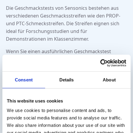
€6.514,00
€6.250,00.
Die Geschmackstests von Sensonics bestehen aus
verschiedenen Geschmacksstreifen wie den PROP-
und PTC-Schmeckstreifen. Die Streifen eignen sich
ideal für Forschungsstudien und für
Demonstrationen im Klassenzimmer.
Wenn Sie einen ausführlichen Geschmackstest
durchführen möchten, empfehlen wir Ihnen die
Verwendung des kompletten WETT-Kits. Dieser Test
besteht aus 5 verschiedenen Geschmacksrichtungen:
Consent
Details
About
süß, sauer, salzig, bitter und Umami, mit denen Sie
den Geschmackssinn von insgesamt 25 Personen
testen können.
This website uses cookies
We use cookies to personalise content and ads, to
Sensonics
provide social media features and to analyse our traffic.
Schmeckstreifen
We also share information about your use of our site with
our social media, advertising and analytics partners who